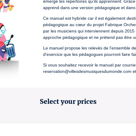
émergé les répertoires qu’ils apprennent. Grâce à
apprend dans une version pédagogique et dans u
Ce manuel est hybride car il est également dest
pédagogique au cœur du projet Fabrique Orchestr
par les musiciens qui interviennent depuis 2015 d
approche pédagogique et ne prétend pas être 
Le manuel propose les relevés de l'ensemble des 
d'exercice que les pédagogues pourront faire fa
Si vous souhaitez recevoir le manuel par courrier
reservation@villesdesmusiquesdumonde.com et d
Si vous choisissez de ne pas le recevoir par cour
avenue Jean Jaurès, 93300 Aubervilliers, les jo
venue au 01 48 36 34 02 ou à reservation@vi
Select your prices
License number: D-2022-001223 / R-2020-011932 / 